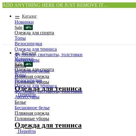
ADD ANYTHING HERE OR JUST REMOVE IT…
Каталог
Новинки
Sale
Одежда для спорта
Топы
Велосипедки
Одежда для тенниса
Каталог
Футболки, свитшоты, толстовки
Новинки
Аксессуары
Sale
Белье
Одежда для спорта
Бесшовное белье
Топы
Пляжная одежда
Велосипедки
Головные уборы
Одежда для тенниса
Одежда для тенниса
Футболки, свитшоты, толстовки
Перейти
Аксессуары
Белье
Бесшовное белье
Пляжная одежда
Головные уборы
Одежда для тенниса
Перейти