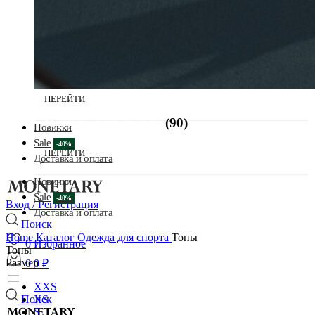
Одежда для спорта
(90)
Одежда для спорта
(90)
Новинки
Sale
Доставка и оплата
Новинки
Sale
Вход / Регистрация
Доставка и оплата
Поиск
Home
Каталог
Одежда для спорта
Топы
0
Избранное
Топы
Размер
0
0
₽
XXS
Поиск
XS
S