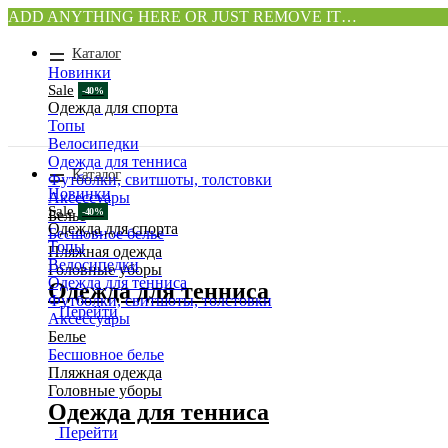
ADD ANYTHING HERE OR JUST REMOVE IT…
Каталог
Новинки
Sale
Одежда для спорта
Топы
Велосипедки
Одежда для тенниса
Каталог
Футболки, свитшоты, толстовки
Новинки
Аксессуары
Sale
Белье
Одежда для спорта
Бесшовное белье
Топы
Пляжная одежда
Велосипедки
Головные уборы
Одежда для тенниса
Одежда для тенниса
Футболки, свитшоты, толстовки
Перейти
Аксессуары
Белье
Бесшовное белье
Пляжная одежда
Головные уборы
Одежда для тенниса
Перейти